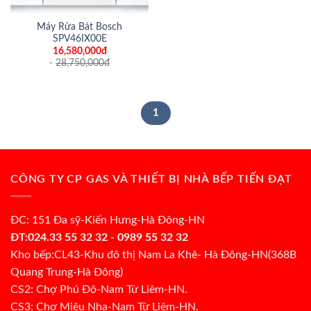
Máy Rửa Bát Bosch
SPV46IX00E
16,580,000đ
-
28,750,000
đ
1
CÔNG TY CP GAS VÀ THIẾT BỊ NHÀ BẾP TIẾN ĐẠT
ĐC: 151 Đa sỹ-Kiến Hưng-Hà Đông-HN
ĐT:024.33 55 32 32 - 0989 55 32 32
Kho bếp:CL43-Khu đô thị Nam La Khê- Hà Đông-HN(368B
Quang Trung-Hà Đông)
CS2: Chợ Phú Đô-Nam Từ Liêm-HN.
CS3: Chợ Miêu Nha-Nam Từ Liêm-HN.