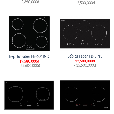
-
2,390,000
đ
-
2,500,000
đ
Bếp từ Faber FB-3INS
Bếp Từ Faber FB-604IND
12,580,000đ
19,580,000đ
-
15,500,000
đ
-
25,600,000
đ