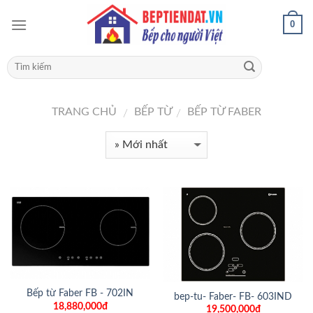
0
TRANG CHỦ
BẾP TỪ
BẾP TỪ FABER
/
/
Bếp từ Faber FB - 702IN
bep-tu- Faber- FB- 603IND
18,880,000đ
19,500,000đ