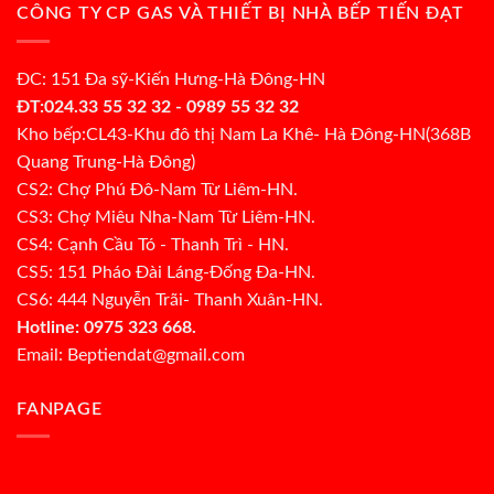
CÔNG TY CP GAS VÀ THIẾT BỊ NHÀ BẾP TIẾN ĐẠT
ĐC: 151 Đa sỹ-Kiến Hưng-Hà Đông-HN
ĐT:024.33 55 32 32 - 0989 55 32 32
Kho bếp:CL43-Khu đô thị Nam La Khê- Hà Đông-HN(368B
Quang Trung-Hà Đông)
CS2: Chợ Phú Đô-Nam Từ Liêm-HN.
CS3: Chợ Miêu Nha-Nam Từ Liêm-HN.
CS4: Cạnh Cầu Tó - Thanh Trì - HN.
CS5: 151 Pháo Đài Láng-Đống Đa-HN.
CS6: 444 Nguyễn Trãi- Thanh Xuân-HN.
Hotline: 0975 323 668.
Email: Beptiendat@gmail.com
FANPAGE