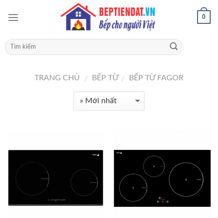
0
TRANG CHỦ
BẾP TỪ
BẾP TỪ FAGOR
/
/