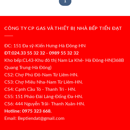
1
CÔNG TY CP GAS VÀ THIẾT BỊ NHÀ BẾP TIẾN ĐẠT
ĐC: 151 Đa sỹ-Kiến Hưng-Hà Đông-HN
ĐT:024.33 55 32 32 - 0989 55 32 32
Kho bếp:CL43-Khu đô thị Nam La Khê- Hà Đông-HN(368B
Quang Trung-Hà Đông)
CS2: Chợ Phú Đô-Nam Từ Liêm-HN.
CS3: Chợ Miêu Nha-Nam Từ Liêm-HN.
CS4: Cạnh Cầu Tó - Thanh Trì - HN.
CS5: 151 Pháo Đài Láng-Đống Đa-HN.
CS6: 444 Nguyễn Trãi- Thanh Xuân-HN.
Hotline: 0975 323 668.
Email: Beptiendat@gmail.com