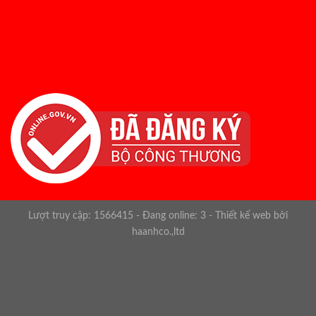
Lượt truy cập: 1566415 - Đang online: 3 -
Thiết kế web bởi
haanhco.,ltd