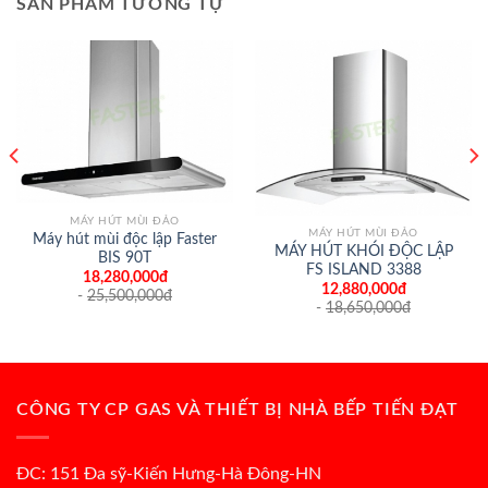
SẢN PHẨM TƯƠNG TỰ
MÁY HÚT MÙI ĐẢO
MÁY HÚT MÙI ĐẢO
Máy hút mùi độc lập Faster
MÁY HÚT KHÓI ĐỘC LẬP
BIS 90T
FS ISLAND 3388
18,280,000đ
12,880,000đ
-
25,500,000
đ
-
18,650,000
đ
CÔNG TY CP GAS VÀ THIẾT BỊ NHÀ BẾP TIẾN ĐẠT
ĐC: 151 Đa sỹ-Kiến Hưng-Hà Đông-HN