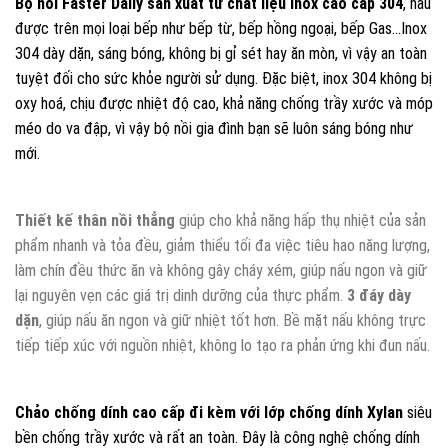
Bộ nồi Faster Daily sản xuất từ chất liệu inox cao cấp 304
, nấu
được trên mọi loại bếp như bếp từ, bếp hồng ngoại, bếp Gas…Inox
304 dày dặn, sáng bóng, không bị gỉ sét hay ăn mòn, vì vậy an toàn
tuyệt đối cho sức khỏe người sử dụng. Đặc biệt, inox 304 không bị
oxy hoá, chịu được nhiệt độ cao, khả năng chống trầy xước và móp
méo do va đập, vì vậy bộ nồi gia đình bạn sẽ luôn sáng bóng như
mới.
Thiết kế thân nồi thẳng
giúp cho khả năng hấp thụ nhiệt của sản
phẩm nhanh và tỏa đều, giảm thiểu tối đa việc tiêu hao năng lượng,
làm chín đều thức ăn và không gây cháy xém, giúp nấu ngon và giữ
lại nguyên vẹn các giá trị dinh dưỡng của thực phẩm.
3 đáy dày
dặn
, giúp nấu ăn ngon và giữ nhiệt tốt hơn. Bề mặt nấu không trực
tiếp tiếp xúc với nguồn nhiệt, không lo tạo ra phản ứng khi đun nấu.
Chảo chống dính cao cấp đi kèm với lớp chống dính Xylan
siêu
bền chống trầy xước và rất an toàn. Đây là công nghệ chống dính