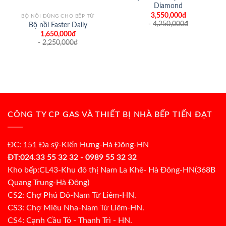
Diamond
3,550,000đ
BỘ NỒI DÙNG CHO BẾP TỪ
-
4,250,000
đ
Bộ nồi Faster Daily
1,650,000đ
-
2,250,000
đ
CÔNG TY CP GAS VÀ THIẾT BỊ NHÀ BẾP TIẾN ĐẠT
ĐC: 151 Đa sỹ-Kiến Hưng-Hà Đông-HN
ĐT:024.33 55 32 32 - 0989 55 32 32
Kho bếp:CL43-Khu đô thị Nam La Khê- Hà Đông-HN(368B
Quang Trung-Hà Đông)
CS2: Chợ Phú Đô-Nam Từ Liêm-HN.
CS3: Chợ Miêu Nha-Nam Từ Liêm-HN.
CS4: Cạnh Cầu Tó - Thanh Trì - HN.