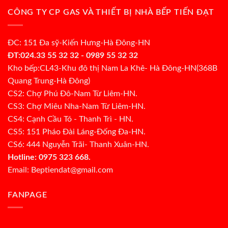
CÔNG TY CP GAS VÀ THIẾT BỊ NHÀ BẾP TIẾN ĐẠT
ĐC: 151 Đa sỹ-Kiến Hưng-Hà Đông-HN
ĐT:024.33 55 32 32 - 0989 55 32 32
Kho bếp:CL43-Khu đô thị Nam La Khê- Hà Đông-HN(368B
Quang Trung-Hà Đông)
CS2: Chợ Phú Đô-Nam Từ Liêm-HN.
CS3: Chợ Miêu Nha-Nam Từ Liêm-HN.
CS4: Cạnh Cầu Tó - Thanh Trì - HN.
CS5: 151 Pháo Đài Láng-Đống Đa-HN.
CS6: 444 Nguyễn Trãi- Thanh Xuân-HN.
Hotline: 0975 323 668.
Email: Beptiendat@gmail.com
FANPAGE