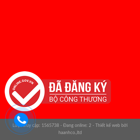
Lượt truy cập: 1565738 - Đang online: 2 -
Thiết kế web bởi
haanhco.,ltd