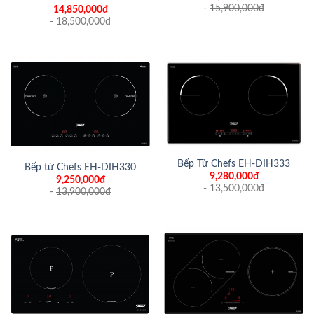
-
15,900,000
đ
14,850,000đ
-
18,500,000
đ
Bếp Từ Chefs EH-DIH333
Bếp từ Chefs EH-DIH330
9,280,000đ
9,250,000đ
-
13,500,000
đ
-
13,900,000
đ