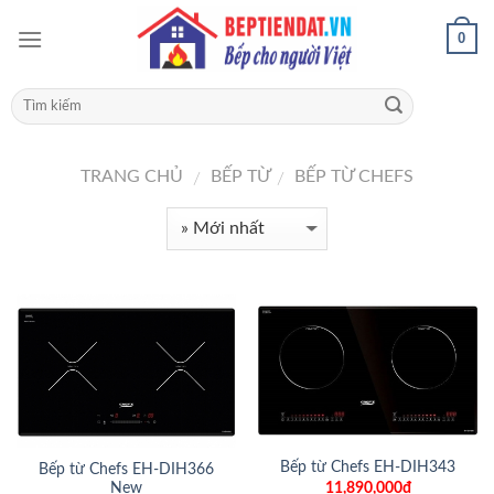
0
TRANG CHỦ
BẾP TỪ
BẾP TỪ CHEFS
/
/
Bếp từ Chefs EH-DIH343
Bếp từ Chefs EH-DIH366
11,890,000đ
New